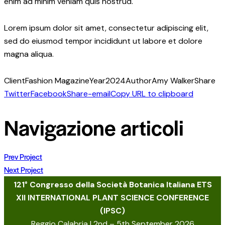
enim ad minim veniam quis nostrud.
Lorem ipsum dolor sit amet, consectetur adipiscing elit,
sed do eiusmod tempor incididunt ut labore et dolore
magna aliqua.
Client
Fashion Magazine
Year
2024
Author
Amy Walker
Share
Twitter
Facebook
Share-email
Copy URL to clipboard
Navigazione articoli
Prev Project
Next Project
121° Congresso della Società Botanica Italiana ETS
XII INTERNATIONAL PLANT SCIENCE CONFERENCE
(IPSC)
Reggio Calabria | 2nd – 5th September 2026